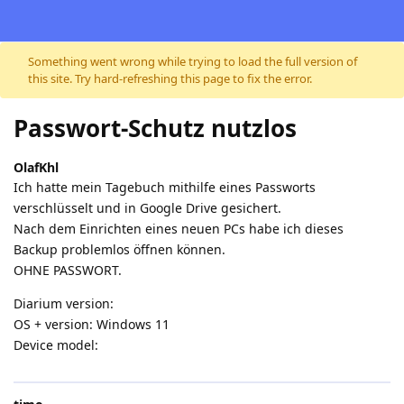
Skip to content
Something went wrong while trying to load the full version of
this site. Try hard-refreshing this page to fix the error.
Passwort-Schutz nutzlos
OlafKhl
Ich hatte mein Tagebuch mithilfe eines Passworts
verschlüsselt und in Google Drive gesichert.
Nach dem Einrichten eines neuen PCs habe ich dieses
Backup problemlos öffnen können.
OHNE PASSWORT.
Diarium version:
OS + version: Windows 11
Device model: